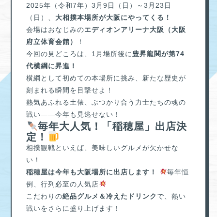
2025年（令和7年）3月9日（日）～3月23日
（日）、
大相撲本場所が大阪にやってくる！
会場はおなじみの
エディオンアリーナ大阪（大阪
府立体育会館）
！
今回の見どころは、1月場所後に
豊昇龍関が第74
代横綱に昇進！
横綱として初めての本場所に挑み、新たな歴史が
刻まれる瞬間を目撃せよ！
熱気あふれる土俵、ぶつかり合う力士たちの魂の
戦い——今年も見逃せない！
毎年大人気！「稲穂屋」出店決
定！
相撲観戦といえば、美味しいグルメが欠かせな
い！
稲穂屋は今年も大阪場所に出店します！
毎年恒
例、行列必至の人気店
こだわりの
絶品グルメ＆冷えたドリンク
で、熱い
戦いをさらに盛り上げます！